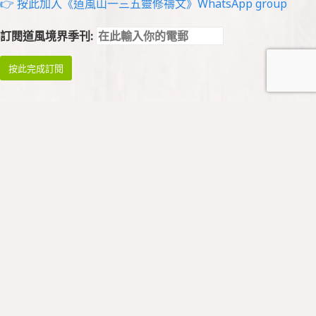
👉 按此加入《道風山一三五靈修禱文》WhatsApp group
訂閱道風境界季刊:
祈禱與崇拜
祈禱
早禱: 星期一至四 08:45 - 09:00
午禱: 暫停
晚禱: 星期一至五 17:00 - 17:15
* 祈禱會於公假暫停