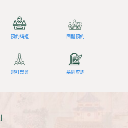
預約講道
團體預約
崇拜聚會
墓園查詢
」