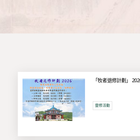
「牧者退修計劃」 2
靈修活動