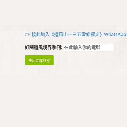
👉 按此加入《道風山一三五靈修禱文》WhatsApp g
訂閱道風境界季刊:
祈禱與崇拜