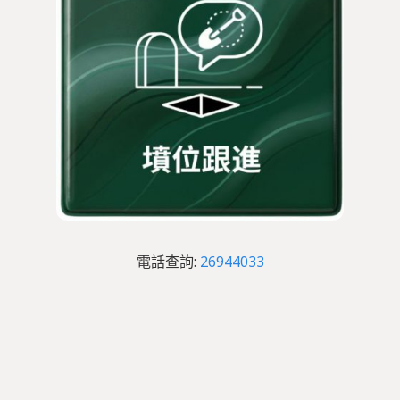
電話查詢:
26944033