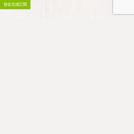
祈禱與崇拜
祈禱
早禱: 星期一至四 08:45 - 09:00
午禱: 暫停
晚禱: 星期一至五 17:00 - 17:15
* 祈禱會於公假暫停
崇拜
廣東話主日崇拜：
聯絡信義會道風山堂崇拜