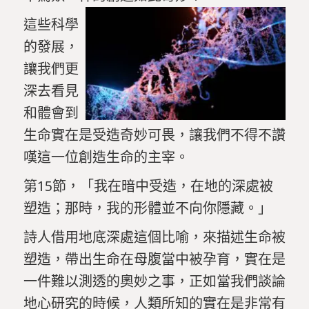
這些科學
的發展，
讓我們更
深去看見
和體會到
生命實在是受造奇妙可畏，讓我們不得不讚
嘆這一位創造生命的主宰。
第15節，「我在暗中受造，在地的深處被
塑造；那時，我的形體並不向你隱藏。」
詩人借用地底深處這個比喻，來描述生命被
塑造，帶出生命在母腹當中被孕育，實在是
一件難以測透的奧妙之事，正如當我們談論
地心研究的時候，人類所知的實在是非常有