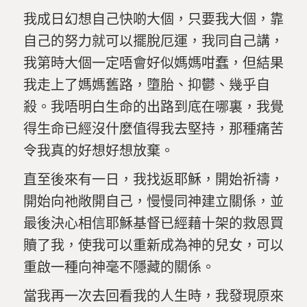
我成日幻想自己快啲大個，只要我大個，靠
自己的努力就可以擺脫厄運，我同自己講，
我第時大個一定唔會好似媽媽咁蠢，但結果
我走上了媽媽舊路，墮胎、抑鬱、幾乎自
殺。我唔明白生命的出路到底在哪裏，我覺
得生命已經沒什麼值得我去堅持，那種痛苦
令我真的好想好想放棄。
直至後來有一日，我找返耶穌，開始祈禱，
開始向祂敞開自己，慢慢同神建立關係，並
最後決心相信耶穌基督已經藉十架的救恩買
贖了我，使我可以重新成為神的兒女，可以
重啟一種向神毫不隱藏的關係。
當我再一次去回看我的人生時，我發現原來