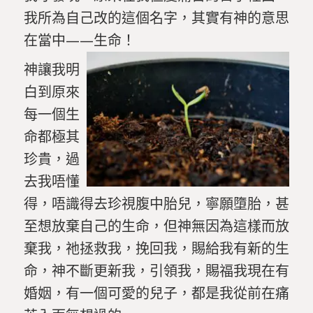
我所為自己改的這個名字，其實有神的意思
在當中——生命！
神讓我明
白到原來
每一個生
命都極其
珍貴，過
去我唔懂
得，唔識得去珍視腹中胎兒，寧願墮胎，甚
至想放棄自己的生命，但神無因為這樣而放
棄我，祂拯救我，挽回我，賜給我有新的生
命，神不斷更新我，引領我，賜福我現在有
婚姻，有一個可愛的兒子，都是我從前在痛