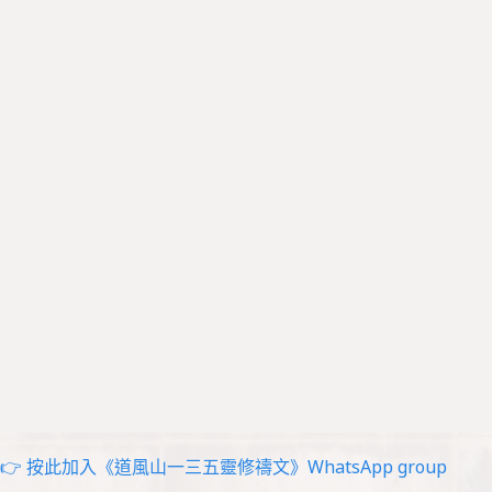
👉 按此加入《道風山一三五靈修禱文》WhatsApp group