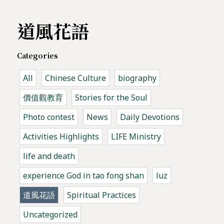
道風花語
Categories
All
Chinese Culture
biography
價值觀教育
Stories for the Soul
Photo contest
News
Daily Devotions
Activities Highlights
LIFE Ministry
life and death
experience God in tao fong shan
luz
道風花語
Spiritual Practices
Uncategorized