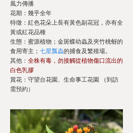
風力傳播
花期：幾乎全年
特徵：紅色花朵上長有黃色副花冠，亦有全
黃或紅花品種
生態：蜜源植物；金斑蝶幼蟲及夾竹桃蚜的
食用寄主；
七星瓢蟲
的捕食及繁殖場。
其他：
全株有毒，勿接觸從植物傷口流出的
白色乳膠
賞花：守望台花園、生命事工花園 （到訪
需預約）