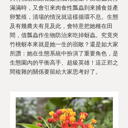
滿滿時，又會引來肉食性瓢蟲到來捕食並產
卵繁殖，清場的情況就這樣循環不息。生態
及有幾農夫有見及此，會特意把她種在田
間，借瓢蟲作生物防治來吃掉蚜蟲。究竟夾
竹桃蚜本來就是她一生的宿敵？還是如大家
所讚：她在生態系統中扮演了重要角色，是
生態園內的平衡高手、超級英雄！這正邪之
間複雜的關係要留給大家思考好了。