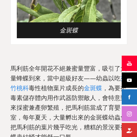
金斑蝶
馬利筋全年開花不絕兼蜜量豐富，吸引了大
量蜂蝶到來，當中超級好友——幼蟲以吃
夾
竹桃科
毒性植物葉片成長的
金斑蝶
，為要把
毒素儲存體內用作武器防禦敵人，會特意到
來採蜜兼產卵繁殖，把馬利筋當成了育嬰
室，每年夏天，大量孵出來的金斑蝶幼蟲會
把馬利筋的葉片幾乎吃光，糟糕的景況要待
蝶蟲結蛹才能舒一口氣。