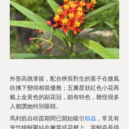
外形高挑筆挺，配合狹長對生的葉子在微風
吹拂下變得相當優雅；五瓣星狀紅色小花再
戴上金黃色的副花冠，頗有特色，難怪很多
人都讚她特別吸睛。
馬利筋自幼苗期間已開始吸引
蚜蟲
，常見有
夾竹桃蚜聚結在嫩莖或花梗上，當蚜蟲長得