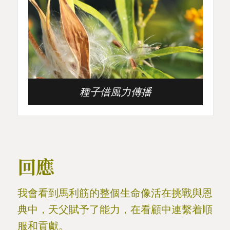
種子借風力傳播
回應
我會看到馬利筋的整個生命像活在挑戰與恩
典中，天父賦予了能力，在看顧中連繫着順
服和貢獻。