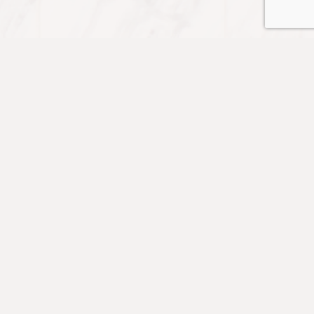
課程
預約服務
我們的好友
免費資源
瀏覽課程
個人服務
道風山營舍—
最新消息
雲水堂
團體服務
靈修指南
我們的朋友和
差會
心靈故事
事奉社會
每日經文
成為朋友