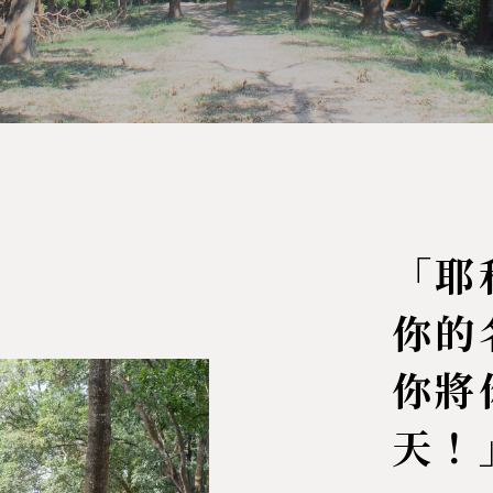
「耶
你的
你將
天！