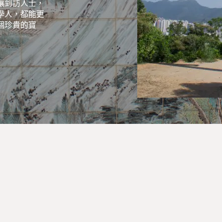
讓到訪人士，
學人，都能更
個珍貴的寶