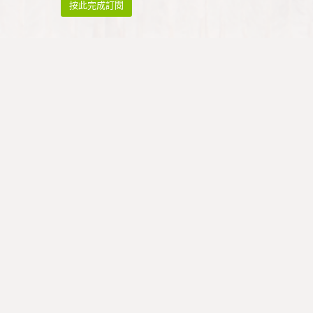
祈禱與崇拜
祈禱
早禱: 星期一至四 08:45 - 09:00
午禱: 暫停
晚禱: 星期一至五 17:00 - 17:15
* 祈禱會於公假暫停
崇拜
廣東話主日崇拜：
聯絡信義會道風山堂崇拜
英語崇拜：
* 暫停服務，直至另行通知