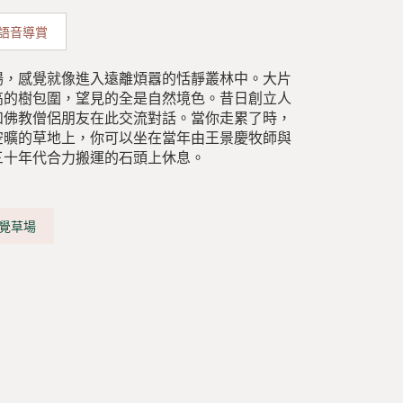
語音導賞
場，感覺就像進入遠離煩囂的恬靜叢林中。大片
高的樹包圍，望見的全是自然境色。昔日創立人
和佛教僧侶朋友在此交流對話。當你走累了時，
空曠的草地上，你可以坐在當年由王景慶牧師與
三十年代合力搬運的石頭上休息。
覺草場