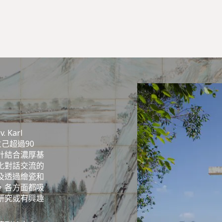
Karl
成立己超過90
計結合濃厚基
化對話交流的
及透過繪瓷和
，各方面都吸
研究或有興趣