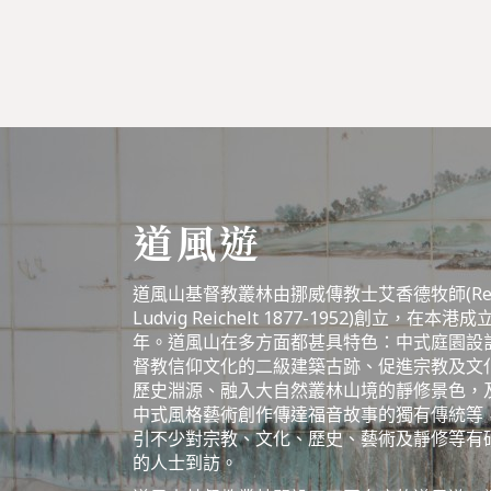
道風遊
道風山基督教叢林由挪威傳教士艾香德牧師(Rev. 
Ludvig Reichelt 1877-1952)創立，在本港
年。道風山在多方面都甚具特色：中式庭園設
督教信仰文化的二級建築古跡、促進宗教及文
歷史淵源、融入大自然叢林山境的靜修景色，
中式風格藝術創作傳達福音故事的獨有傳統等
引不少對宗教、文化、歷史、藝術及靜修等有
的人士到訪。