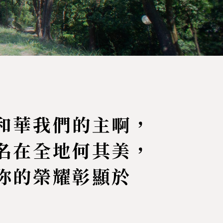
和華我們的主啊，
名在全地何其美，
你的榮耀彰顯於
」