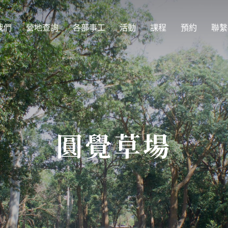
我們
營地查詢
各部事工
活動
課程
預約
聯繫
圓覺草場