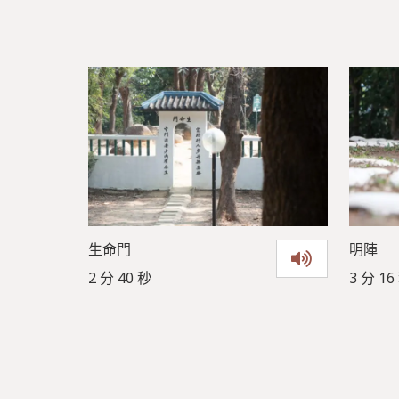
生命門
明陣
2 分 40 秒
3 分 16