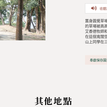
收聽
置身圓覺草
的草場被高
艾香德牧師
在這個寬闊
山上同學在
奉獻保存圓
其他地點