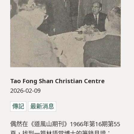
Tao Fong Shan Christian Centre
2026-02-09
傳記
最新消息
偶然
在《
道
風
山
期刊》
1966
年
第
16
期
第
55
頁，
找到
一篇
林語堂
博士
的
筆錄
見證：