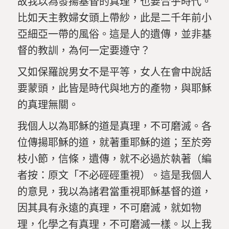
故我以為發揚基督的真理，也要合乎時代。
比如天主教婦女頭上帶紗，此是二千年前小
亞細亞一帶的風俗。
這是
人的
遺傳
，
並非基
督的教訓，為何一定要遵守？
又如保羅說男女不是平等，女人在會中說話
要蒙頭，此皆是時代與地方的產物，與耶穌
的真理無關。
我個人以為耶穌的道是真理，不可磨滅。各
位傳揚耶穌的道，就著重耶穌的道；至於旁
枝小節，信條，遺傳，就不必過於執著（編
者按：原文「不必硜硜重視）。這是我個人
的意見，我以為諸君當重視耶穌基督的道，
因其具有永遠的真理，不可磨滅，就如物
理，化學之有真理，不可磨滅一樣。以上我