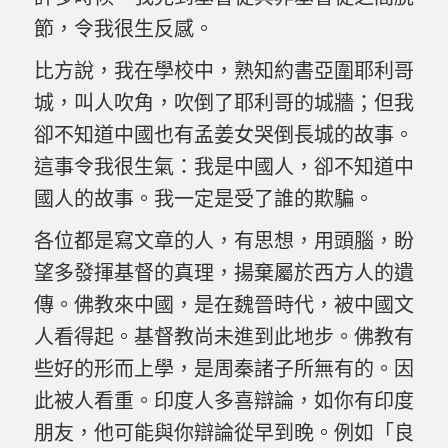
節，令我很生反感。
比方說，我在學校中，熟知約書亞圍耶利哥
城，叫人吹角，吹倒了耶利哥的城牆；但我
卻不知道中國也有孟姜女哭倒長城的故事。
這事令我很生氣：我是中國人，卻不知道中
國人的故事。我一定是受了誰的欺騙。
各位都是寫文章的人，有思想，用頭腦，盼
望多發揮基督的真理，揚棄屬於西方人的遺
傳。佛教來中國，是在
魏
晉
時代
，被中國文
人看得起。基督教尚未進到此地步。佛教有
些好的形而上學，是周秦諸子所無有的。因
此被人看重。印度人多喜辯論，如你有印度
朋友，他可能與你辯論從早到晚。
例如「
良