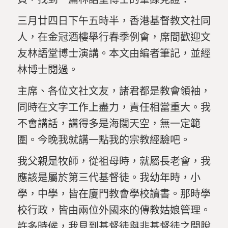
三月
廿
四日
下午
五
時半，
香港
基督教
文
社
同
人，
在
金冠
酒樓
舉行
春季
例會，
席
間
歡迎
文
友
林語堂
博士
演講。
本文
由
編者
筆記，
並
經
林
博士
閱
過。
主席、各位文社文友，諸君都是教會領袖，
同時在文字工作上盡力，責任相當重大。我
不會講話，講得多是海闊天空，無一定範
圍。今晚我就講一點我的宗教經驗吧。
我父親是牧師，從祖母時，就屬長老會，我
應該是屬於第三代基督徒。我幼年時，小
學，中學，皆在廈門教會學校讀書。那時學
校行政，皆由兩位外國來的傳教姑娘管理。
許多時候，我見到基督徒與非基督徒之間脫