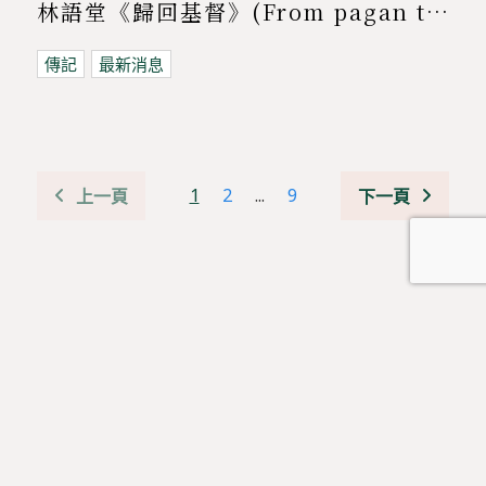
林語堂《歸回基督》(From pagan to christian)
傳記
最新消息
1
2
...
9
上一頁
下一頁
👉 按此加入《道風山一三五靈修禱文》WhatsApp group