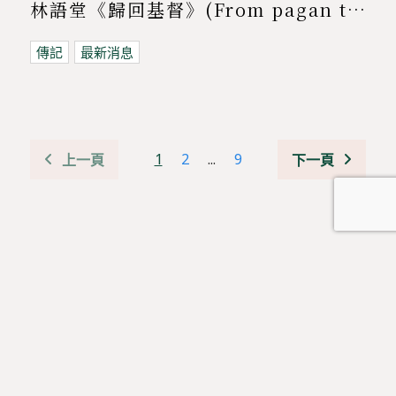
林語堂《歸回基督》(From pagan to christian)
傳記
最新消息
1
2
...
9
上一頁
下一頁
👉 按此加入《道風山一三五靈修禱文》WhatsApp group