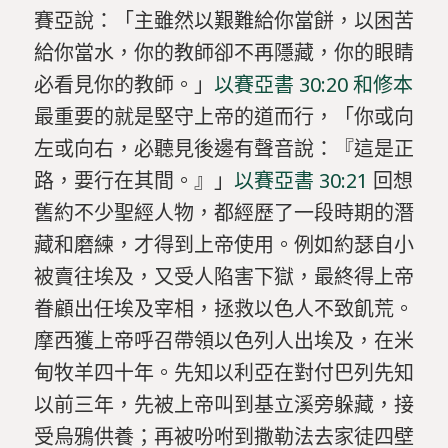
賽亞說：「主雖然以艱難給你當餅，以困苦
給你當水，你的教師卻不再隱藏，你的眼睛
必看見你的教師。」
以賽亞書 30:20 和修本
最重要的就是堅守上帝的道而行，「你或向
左或向右，必聽見後邊有聲音說：『這是正
路，要行在其間。』」
以賽亞書 30:21
回想
舊約不少聖經人物，都經歷了一段時期的潛
藏和磨練，才得到上帝使用。例如約瑟自小
被賣往埃及，又受人陷害下獄，最終得上帝
眷顧出任埃及宰相，拯救以色人不致飢荒。
摩西獲上帝呼召帶領以色列人出埃及，在米
甸牧羊四十年。先知以利亞在對付巴列先知
以前三年，先被上帝叫到基立溪旁躲藏，接
受烏鴉供養；再被吩咐到撒勒法去家徒四壁