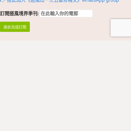
👉 按此加入《道風山一三五靈修禱文》WhatsApp group
訂閱道風境界季刊:
祈禱與崇拜
祈禱
早禱: 星期一至四 08:45 - 09:00
午禱: 暫停
晚禱: 星期一至五 17:00 - 17:15
* 祈禱會於公假暫停