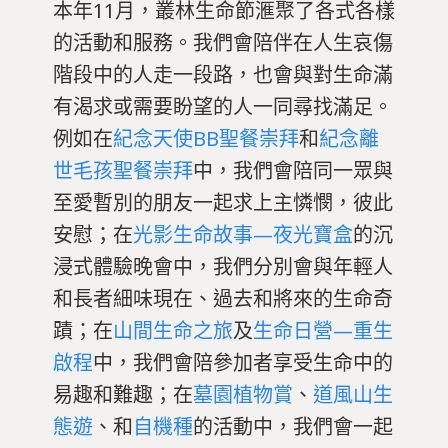
本年11月，叢林生命節滙聚了各式各樣
的活動和服務。我們會陪伴在人生哀傷
階段中的人走一段路，也會與對生命滿
有渴求或需要盼望的人一同尋找滿足。
例如在
紀念天使BB聖餐崇拜
和
紀念離
世毛孩聖餐崇拜
中，我們會陪同一眾與
至愛暫別的朋友一起求上主憐憫，彼此
安慰；在
光影生命故事—夜光寶盒
的沉
浸式體驗晚會中，我們分別會與年輕人
和長者細味現在、過去和將來的生命奇
蹟；在
山間生命之旅
及
生命日營—重生
啟程
中，我們會陪參加者享受生命中的
易趣和難趣；在
墓園植物賞
、
道風山生
態遊
、和
自機種
的活動中，我們會一起