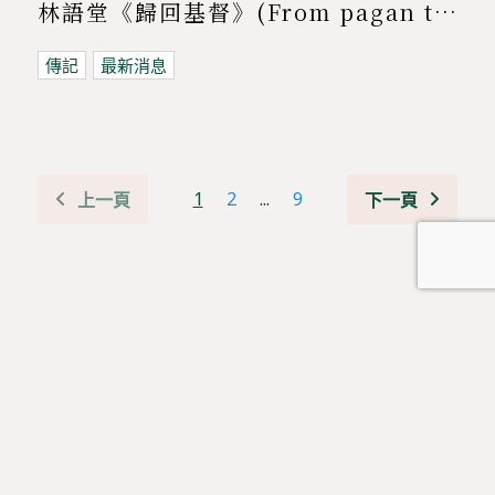
林語堂《歸回基督》(From pagan to christian)
傳記
最新消息
1
2
...
9
上一頁
下一頁
👉 按此加入《道風山一三五靈修禱文》WhatsApp group