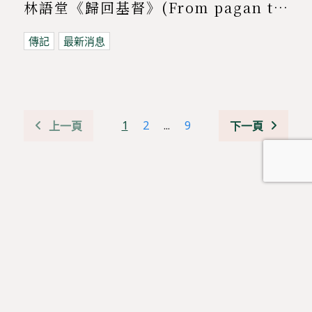
林語堂《歸回基督》(From pagan to christian)
傳記
最新消息
1
2
...
9
上一頁
下一頁
👉 按此加入《道風山一三五靈修禱文》WhatsApp group