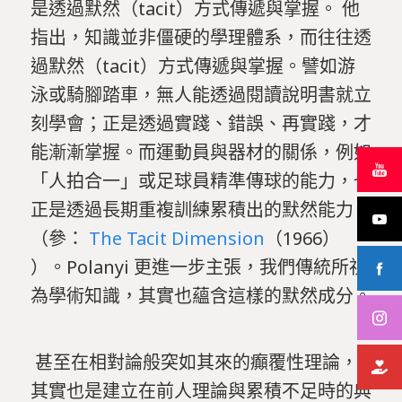
是透過默然（tacit）方式傳遞與掌握。 他
指出，知識並非僵硬的學理體系，而往往透
過默然（tacit）方式傳遞與掌握。譬如游
泳或騎腳踏車，無人能透過閱讀說明書就立
刻學會；正是透過實踐、錯誤、再實踐，才
能漸漸掌握。而運動員與器材的關係，例如
「人拍合一」或足球員精準傳球的能力，也
正是透過長期重複訓練累積出的默然能力
（參：
The Tacit Dimension
（1966）
）。Polanyi 更進一步主張，我們傳統所視
為學術知識，其實也蘊含這樣的默然成分。
甚至在相對論般突如其來的癲覆性理論，
其實也是建立在前人理論與累積不足時的典