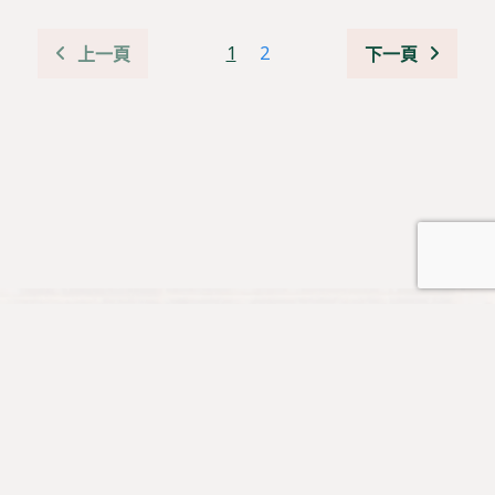
1
2
上一頁
下一頁
👉 按此加入《道風山一三五靈修禱文》WhatsApp group
訂閱道風境界季刊: