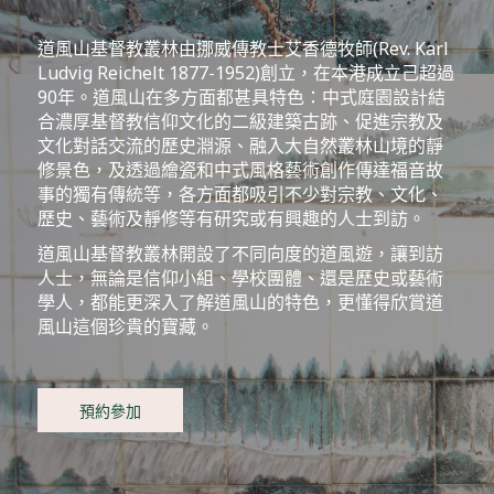
道風山基督教叢林由挪威傳教士艾香德牧師(Rev. Karl
Ludvig Reichelt 1877-1952)創立，在本港成立己超過
90年。道風山在多方面都甚具特色：中式庭園設計結
合濃厚基督教信仰文化的二級建築古跡、促進宗教及
文化對話交流的歷史淵源、融入大自然叢林山境的靜
修景色，及透過繪瓷和中式風格藝術創作傳達福音故
事的獨有傳統等，各方面都吸引不少對宗教、文化、
歷史、藝術及靜修等有研究或有興趣的人士到訪。
道風山基督教叢林開設了不同向度的道風遊，讓到訪
人士，無論是信仰小組、學校團體、還是歷史或藝術
學人，都能更深入了解道風山的特色，更懂得欣賞道
風山這個珍貴的寶藏。
預約參加