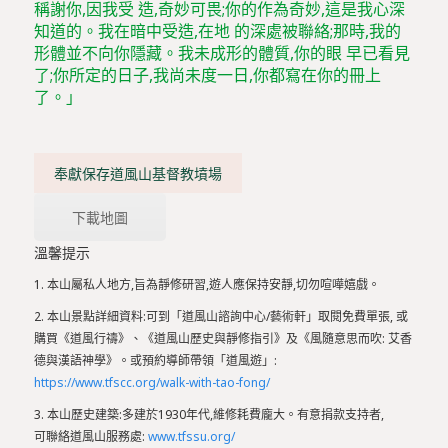
稱謝你,因我受 造,奇妙可畏;你的作為奇妙,這是我心深
知道的。我在暗中受造,在地 的深處被聯絡;那時,我的
形體並不向你隱藏。我未成形的體質,你的眼 早已看見
了;你所定的日子,我尚未度一日,你都寫在你的冊上
了。」
奉獻保存道風山基督教墳場
下載地圖
溫馨提示
1. 本山屬私人地方,旨為靜修研習,遊人應保持安靜,切勿喧嘩嬉戲。
2. 本山景點詳細資料:可到「道風山諮詢中心/藝術軒」取閱免費單張, 或
購買《道風行禱》、《道風山歷史與靜修指引》及《風隨意思而吹: 艾香
德與漢語神學》。或預約導師帶領「道風遊」:
https://www.tfscc.org/walk-with-tao-fong/
3. 本山歷史建築:多建於1930年代,維修耗費龐大。有意捐款支持者,
可聯絡道風山服務處:
www.tfssu.org/