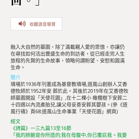
收聽語音導賞
融入大自然的墓園，除了滿載親人愛的思憶，亦讓仍
在尋找如何活出豐盛生命的到訪者，從已經走完人生
旅程的先賢的生命故事，領略何謂盼望、安慰和圓滿
生命。
簡介
墳場於1936年刊憲成為基督教墳場,道風山創辦人艾香
德牧師於1952年安 葬於此。其後於2019年在艾香德牧
師墓園開設「天使花園」,在十二棵小 橄欖樹下安葬二
十四週以內流產胎兒,讓父母妥善安葬其嬰孩。(參《道
風行禱》頁68;道風山生命事業「天使花園」網頁)
經文
《詩篇》一三九篇13至16節
「我的肺腑是你所造的;我在母腹中,你已覆庇我。我要