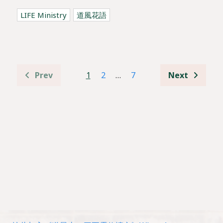
LIFE Ministry
道風花語
1
2
…
7
Prev
Next