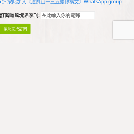
👉 按此加入《道風山一三五靈修禱文》WhatsApp group
訂閱道風境界季刊:
Prayer and Worship
Prayers
Morning Prayer: Mon-Thur 08:45-09:00
Midday Prayer: Suspended
Evening Prayer: Mon-Fri 17:00-17:15
* No prayer meeting on public holidays