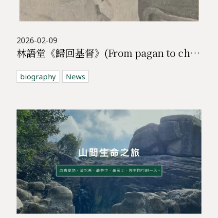
2026-02-09
林語堂《歸回基督》(From pagan to christian)
biography
News