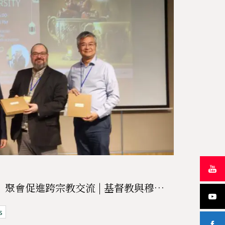
開齋飯（Ifṭār Dinner）聚會促進跨宗教交流 | 基督教與穆斯林共聚對話
s