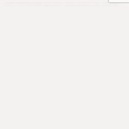
👉 按此加入《道風山一三五靈修禱文》WhatsApp group
訂閱道風境界季刊:
Prayer and Worship
Prayers
Morning Prayer: Mon-Thur 08:45-09:00