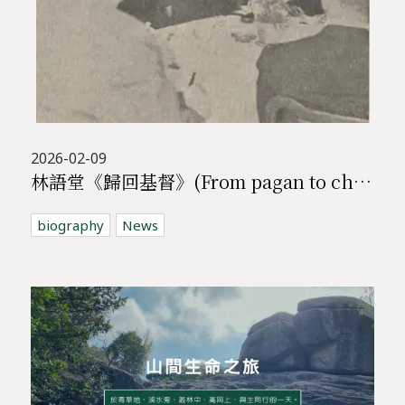
2026-02-09
林語堂《歸回基督》(From pagan to christian)
biography
News