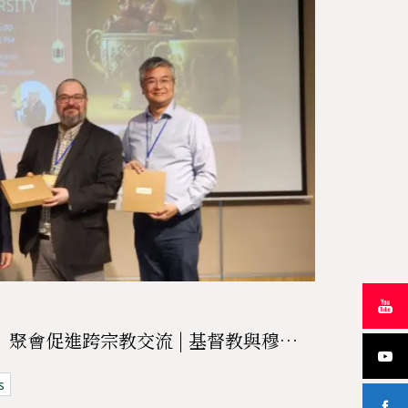
開齋飯（Ifṭār Dinner）聚會促進跨宗教交流 | 基督教與穆斯林共聚對話
s