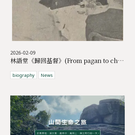
2026-02-09
林語堂《歸回基督》(From pagan to christian)
biography
News