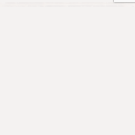
👉 按此加入《道風山一三五靈修禱文》WhatsApp group
訂閱道風境界季刊:
Prayer and Worship
Prayers
Morning Prayer: Mon-Thur 08:45-09:00