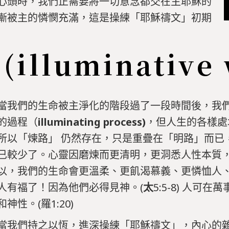
心頭時，我們正需要將一切意念都交在主耶穌的
漸被主的憐憫充滿，這是操練「耶穌禱文」初期
illuminative 
當我們的生命被主淨化的階段過了一段時間後，我
的過程（
illuminating process)
，但人生的各樣處
所以「煉路」 仍然存在，只是重疊在「明路」而已
已較少了。心靈因磨煉而更清明，更洞悉人性本質
以，我們的生命會更溫柔、更飢渴慕義、更憐恤人
人有福了！因為他們必得見神。(
太
5:5-8) 人可
和神性。(羅1:20)
當我們持之以恆，進深操練「耶穌禱文」，內心的