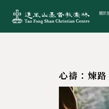
關於
心禱：煉路