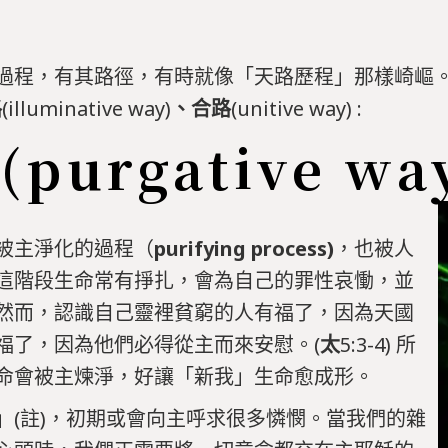
過程，有其路徑，有時就像「天路歷程」那樣崎嶇
路
(illuminative way)
、合路
(unitive way) :
purgative way
被主淨化的過程（
purifying process)
，也被人
這階段生命常有掙扎，會為自己的罪性哀慟，並
然而，認識自己靈裡貧窮的人有福了，因為天國
福了，因為他們必得從主而來安慰。(
太
5:3-4) 所
命會被主煉淨，好讓「新我」生命愈成形。
」(註)，初期或會向主呼求很多憐憫。當我們的雜