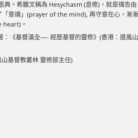
希臘文稱為 Hesychasm (息修)，就是禱告由「口禱
入了「意禱」(prayer of the mind), 再守意在
 heart)。
著：《基督滿全—- 經歷基督的靈修》(香港：道風山基督
風山基督教叢林 靈修部主任)