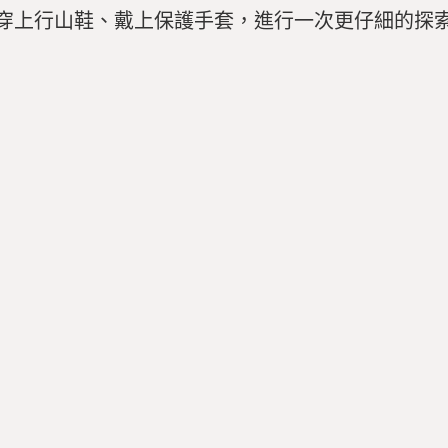
穿上
行
山
鞋、
戴上
保護
手套，
進行
一次
更
仔細
的
探