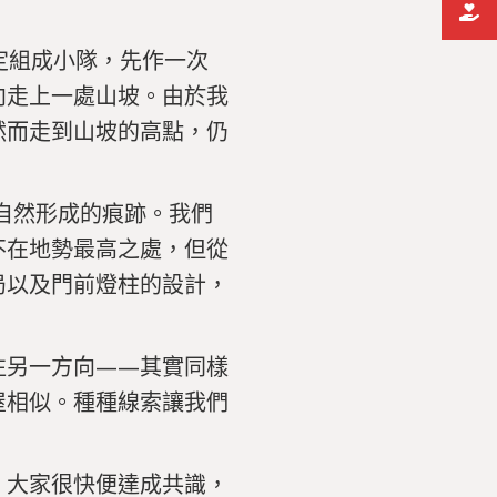
定組成小隊，先作一次
向走上一處山坡。由於我
然而走到山坡的高點，仍
自然形成的痕跡。我們
不在地勢最高之處，但從
局以及門前燈柱的設計，
往
另一
方向——
其實
同樣
屋
相似。
種種
線索
讓
我們
。
大家
很快
便
達成
共識，