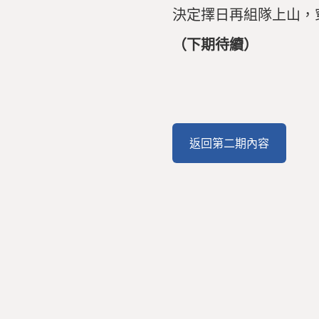
決定
擇
日
再
組隊
上山，
（
下
期待
續）
返回第二期內容