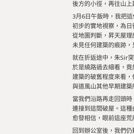
後方的小徑，再往山上
3月6日午飯時，我把
初步的實地視察，為日
從地圖判斷，昇天屋理
未見任何建築的痕跡，
就在折返途中，朱Si
於是繞路過去細看，竟
建築的破舊程度來看，
與道風山其他早期建築
當
我們
沿路
再
走
回頭
時
連接
到
這間
破屋。
這種
愈
發
相信，
眼前
這
座
荒
回到
辦公室
後，
我們
仍