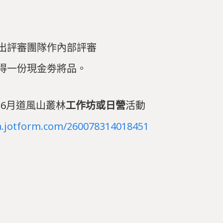
出評審團隊作內部評審
得一份現金劵將品。
4-6月道風山叢林
工作坊或日營
活動
m.jotform.com/260078314018451