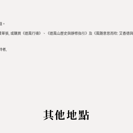
戲。
免費單張, 或購買《道風行禱》、《道風山歷史與靜修指引》及《風隨意思而吹: 艾香德
持者,
其他地點