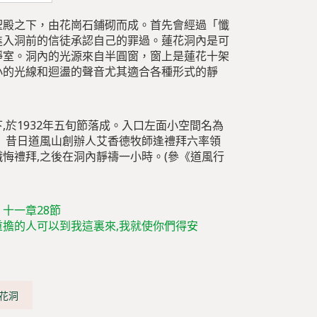
聖殿之下，由花崗石鋪砌而成。首先會經過「懺
進入洞前的信徒承認自己的罪過。蓮花洞內是可
靜室。洞內的光源來自半圓窗，窗上是蓮花十架
小的光線和迴盪的聲音尤其適合各種形式的靜
,於1932年五旬節落成。入口左面小空間名為
。 昔日道風山創辦人艾香德牧師逢禮拜六率領
悔禮拜,之後在洞內靜禱一小時。(參《道風行
十一章28節
重擔的人可以到我這裏來,我就使你們得安
花洞