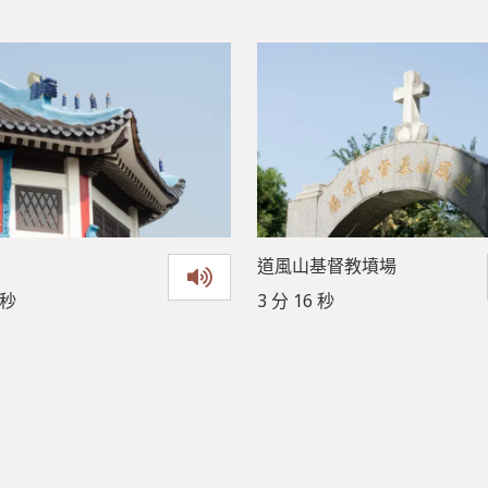
道風山基督教墳場
 秒
3 分 16 秒