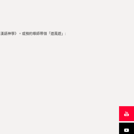
與漢語神學》。或預約導師帶領「道風遊」: