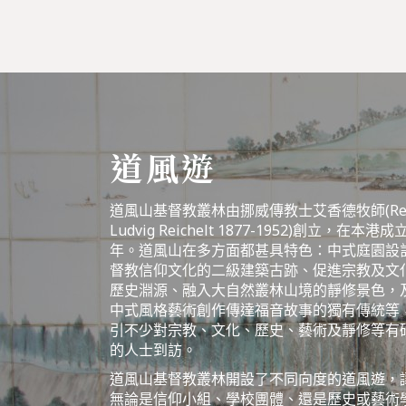
道風遊
道風山基督教叢林由挪威傳教士艾香德牧師(Rev. 
Ludvig Reichelt 1877-1952)創立，在本港
年。道風山在多方面都甚具特色：中式庭園設
督教信仰文化的二級建築古跡、促進宗教及文
歷史淵源、融入大自然叢林山境的靜修景色，
中式風格藝術創作傳達福音故事的獨有傳統等
引不少對宗教、文化、歷史、藝術及靜修等有
的人士到訪。
道風山基督教叢林開設了不同向度的道風遊，
無論是信仰小組、學校團體、還是歷史或藝術