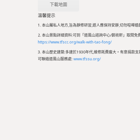
下載地圖
溫馨提示
1. 本山屬私人地方,旨為靜修研習,遊人應保持安靜,切勿喧嘩嬉
2. 本山景點詳細資料:可到「道風山諮詢中心/藝術軒」取閱
https://www.tfscc.org/walk-with-tao-fong/
3. 本山歷史建築:多建於1930年代,維修耗費龐大。有意捐款支
可聯絡道風山服務處:
www.tfssu.org/