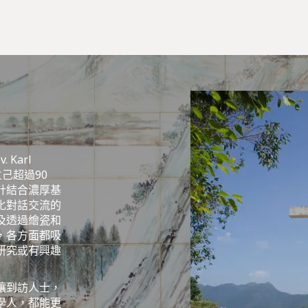
Karl
成立己超過90
計結合濃厚基
化對話交流的
及透過繪瓷和
，各方面都吸
研究或有興趣
讓到訪人士，
學人，都能更