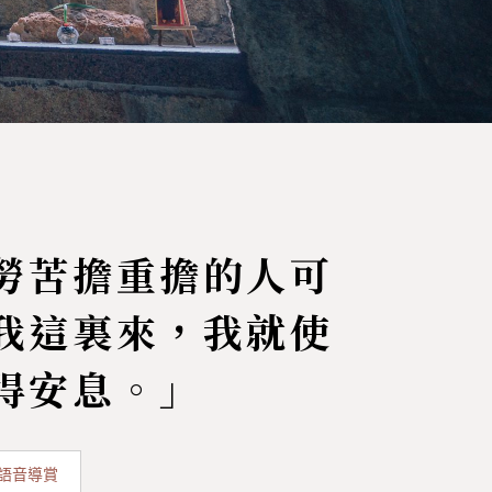
勞苦擔重擔的人可
我這裏來，我就使
得安息。」
語音導賞