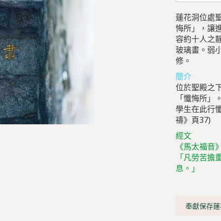
蓮花洞位處
悔所」，讓
容約十人之
玻璃畫。弱
修。
簡介
位於聖殿之下
「懺悔所」
學生在此行懺
禱》頁37)
經文
《馬太福音》
「凡勞苦擔
息。」
奉獻保存蓮