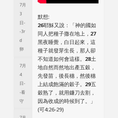
7月
3
默想:
日-
26
耶穌又說：「神的國如
-3r
同人把種子撒在地上，
27
d
黑夜睡覺，白日起來，這
卵
種子就發芽生長，那人卻
不知道如何會這樣。
28
土
7月
地自然而然地出產五穀，
4
先發苗，後長穗，然後穗
日-
上結成飽滿的穀子。
29
五
穀熟了，就用鐮刀去割，
-看
因為收成的時候到了。」
守
(可4:26-29)
7月