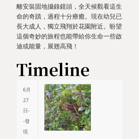
離安裝固地攝錄鏡頭，全天候觀看這生
命的奇蹟，過程十分療癒。現在幼兒已
長大成人，獨立飛翔於花園附近。盼望
這個奇妙的旅程也能帶給你生命一些啟
迪或能量，展翅高飛！
Timeline
6月
27
日-
-發
現