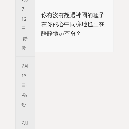
7-
你有沒有想過神國的種子
12
在你的心中同樣地也正在
日-
靜靜地起革命？
-靜
候
7月
13
日-
-破
殼
7月