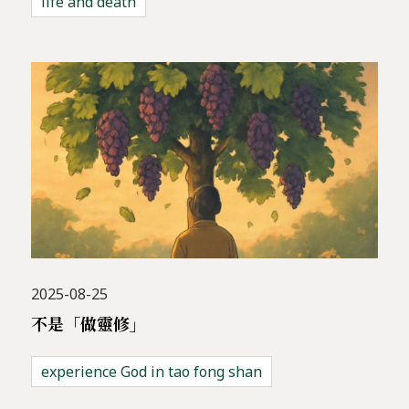
life and death
2025-08-25
不是「做靈修」
experience God in tao fong shan