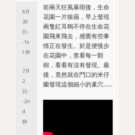
前兩天狂風暴雨後，生命
6月
花園一片狼藉，早上發現
30
兩隻紅耳鵯不停在生命花
日-
園飛來飛去，感覺有些事
-1s
情正在發生。於是便慢步
t 卵
在花園中，查看每一顆
樹，看看有沒有發現。最
7月
後，竟然就在門口的米仔
2
蘭發現這個細小的巢穴……
日-
-2n
d
卵